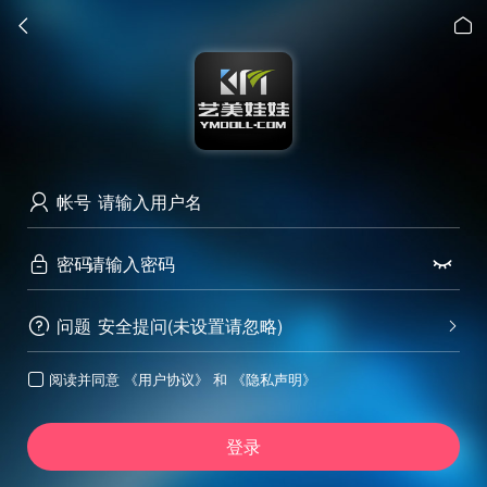


帐号

密码


问题
安全提问(未设置请忽略)


阅读并同意
《用户协议》
和
《隐私声明》

登录