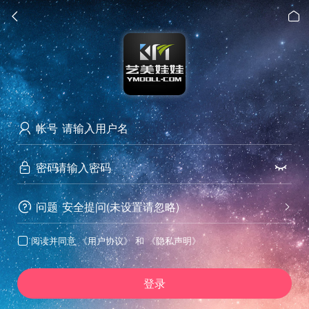


帐号

密码


问题
安全提问(未设置请忽略)


阅读并同意
《用户协议》
和
《隐私声明》

登录